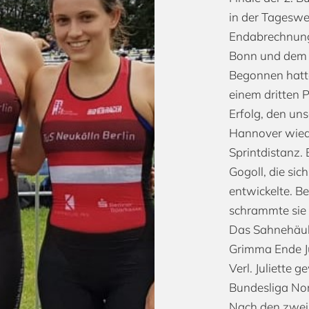
in der Tageswe
Endabrechnung 
Bonn und dem 
Begonnen hatte
einem dritten P
Erfolg, den un
Hannover wiede
Sprintdistanz. 
Gogoll, die si
entwickelte. Be
schrammte sie
Das Sahnehäubc
Grimma Ende Ju
Verl. Juliette 
Bundesliga Nor
Nach den zwei 