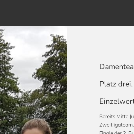
Damenteam
Platz drei,
Einzelwer
Bereits Mitte J
Zweitligateam. 
Finale der 2. 