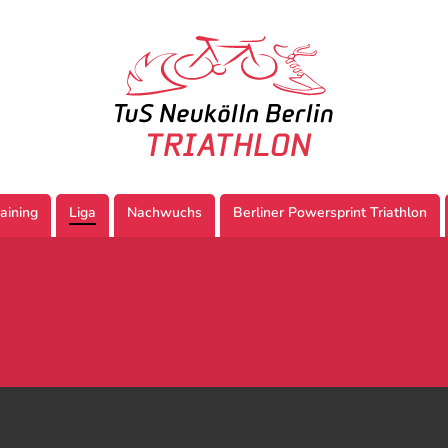
aining
Liga
Nachwuchs
Berliner Powersprint Triathlon