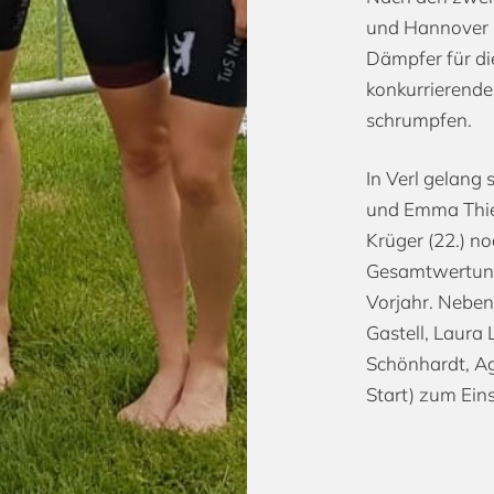
und Hannover m
Dämpfer für di
konkurrierende
schrumpfen.
In Verl gelang 
und Emma Thiel
Krüger (22.) n
Gesamtwertung,
Vorjahr. Nebe
Gastell, Laura 
Schönhardt, Ag
Start) zum Eins