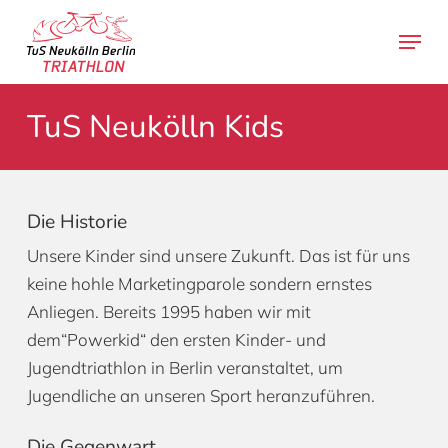
Skip
Menu
to
search
main
content
TuS Neukölln Kids
Die Historie
Unsere Kinder sind unsere Zukunft. Das ist für uns
keine hohle Marketingparole sondern ernstes
Anliegen. Bereits 1995 haben wir mit
dem“Powerkid“ den ersten Kinder- und
Jugendtriathlon in Berlin veranstaltet, um
Jugendliche an unseren Sport heranzuführen.
Die Gegenwart