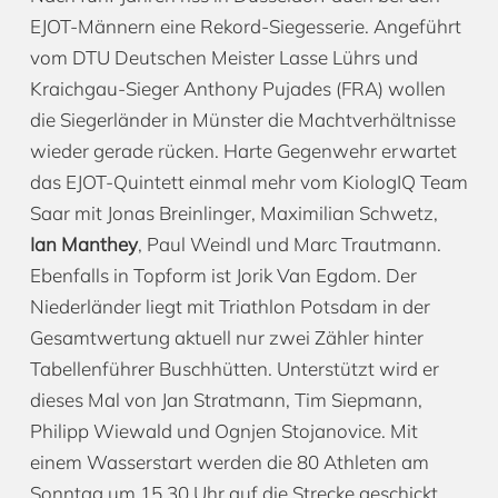
EJOT-Männern eine Rekord-Siegesserie. Angeführt
vom DTU Deutschen Meister Lasse Lührs und
Kraichgau-Sieger Anthony Pujades (FRA) wollen
die Siegerländer in Münster die Machtverhältnisse
wieder gerade rücken. Harte Gegenwehr erwartet
das EJOT-Quintett einmal mehr vom KiologIQ Team
Saar mit Jonas Breinlinger, Maximilian Schwetz,
Ian Manthey
, Paul Weindl und Marc Trautmann.
Ebenfalls in Topform ist Jorik Van Egdom. Der
Niederländer liegt mit Triathlon Potsdam in der
Gesamtwertung aktuell nur zwei Zähler hinter
Tabellenführer Buschhütten. Unterstützt wird er
dieses Mal von Jan Stratmann, Tim Siepmann,
Philipp Wiewald und Ognjen Stojanovice. Mit
einem Wasserstart werden die 80 Athleten am
Sonntag um 15.30 Uhr auf die Strecke geschickt.