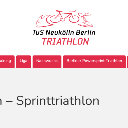
aining
Liga
Nachwuchs
Berliner Powersprint Triathlon
 – Sprinttriathlon