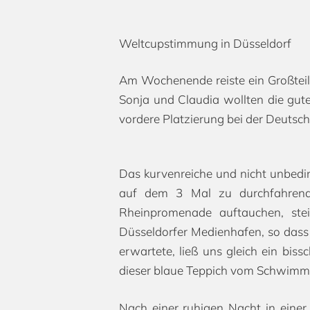
Hit enter to search or ESC to close
Weltcupstimmung in Düsseldorf
Am Wochenende reiste ein Großteil
Sonja und Claudia wollten die gute
vordere Platzierung bei der Deutsch
Das kurvenreiche und nicht unbedin
auf dem 3 Mal zu durchfahrende
Rheinpromenade auftauchen, stei
Düsseldorfer Medienhafen, so dass 
erwartete, ließ uns gleich ein bis
dieser blaue Teppich vom Schwimm
Nach einer ruhigen Nacht in eine