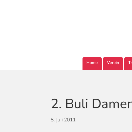
Skip
to
main
content
Home
Verein
Tr
2. Buli Damen
8. Juli 2011