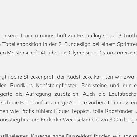
 unserer Damenmannschaft zur Erstauflage des T3-Triathl
 Tabellenposition in der 2. Bundesliga bei einem Sprintre
en Meisterschaft AK über die Olympische Distanz anvisiert
gt flache Streckenprofil der Radstrecke kannten wir zwar 
n Rundkurs Kopfsteinpflaster, Bordsteine und nur
gerte die Aufregung zusätzlich. Auch die Laufstrec
sich die Beine auf unzählige Antritte vorbereiten musst
schen wie Profis fühlen: Blauer Teppich, tolle Radständer
ausstieg bis zum Ende der Wechselzone etwa 300m lang w
r stillgelegten Kaserne nahe Düsseldorf fanden wir un