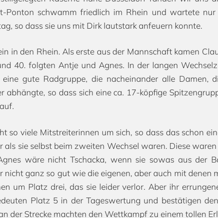
t-Ponton schwamm friedlich im Rhein und wartete nur 
g, so dass sie uns mit Dirk lautstark anfeuern konnte.
n in den Rhein. Als erste aus der Mannschaft kamen Claudi
nd 40. folgten Antje und Agnes. In der langen Wechsel
 eine gute Radgruppe, die nacheinander alle Damen, 
 abhängte, so dass sich eine ca. 17-köpfige Spitzengrupp
auf.
ht so viele Mitstreiterinnen um sich, so dass das schon e
er als sie selbst beim zweiten Wechsel waren. Diese ware
 Agnes wäre nicht Tschacka, wenn sie sowas aus der 
nicht ganz so gut wie die eigenen, aber auch mit denen m
n um Platz drei, das sie leider verlor. Aber ihr errungener
edeuten Platz 5 in der Tageswertung und bestätigen den 
 an der Strecke machten den Wettkampf zu einem tollen Erl