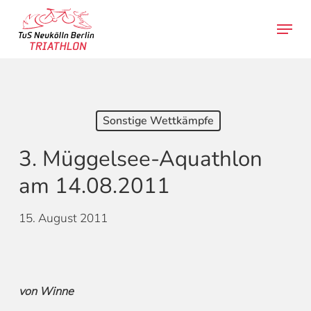
Skip
Menu
to
search
main
content
Sonstige Wettkämpfe
3. Müggelsee-Aquathlon
am 14.08.2011
15. August 2011
von Winne